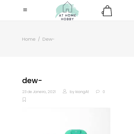
0
Home
/
Dew-
dew-
23 de Janeiro, 2021
by
kiangAt
0