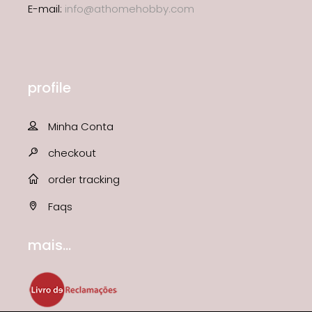
E-mail:
info@athomehobby.com
profile
Minha Conta
checkout
order tracking
Faqs
mais...