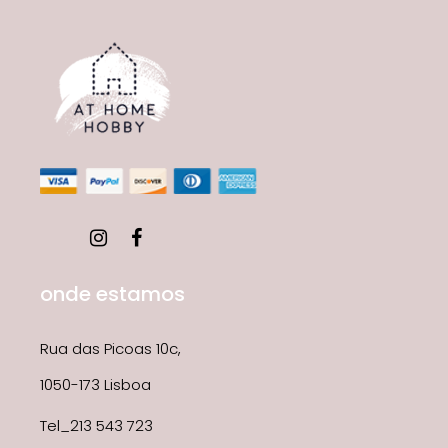
onde estamos
Rua das Picoas 10c,
1050-173 Lisboa
Tel_213 543 723