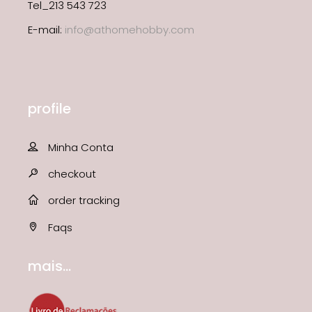
Tel_213 543 723
E-mail:
info@athomehobby.com
profile
Minha Conta
checkout
order tracking
Faqs
mais...