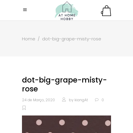
0
Home
/
dot-big-grape-misty-rose
dot-big-grape-misty-
rose
24 de Março, 2020
by
kiangAt
0