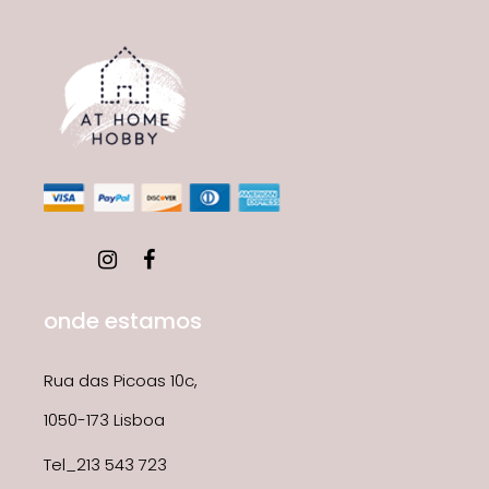
onde estamos
Rua das Picoas 10c,
1050-173 Lisboa
Tel_213 543 723