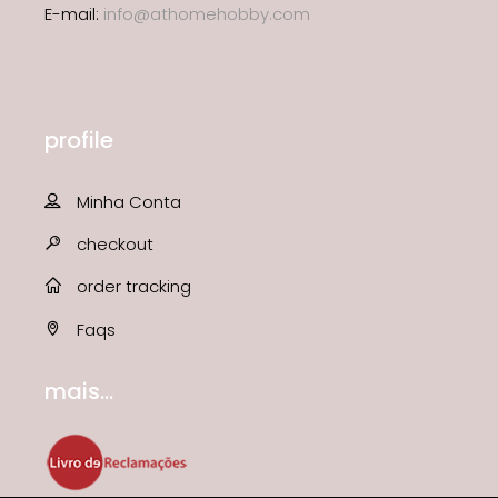
E-mail:
info@athomehobby.com
profile
Minha Conta
checkout
order tracking
Faqs
mais...