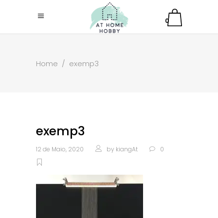
0
Home
/
exemp3
exemp3
12 de Maio, 2020
by
kiangAt
0