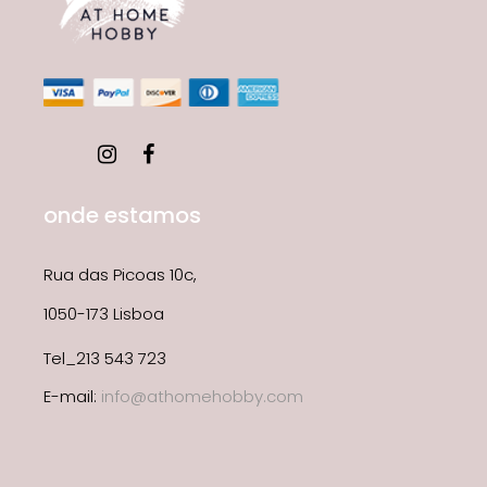
onde estamos
Rua das Picoas 10c,
1050-173 Lisboa
Tel_213 543 723
E-mail:
info@athomehobby.com