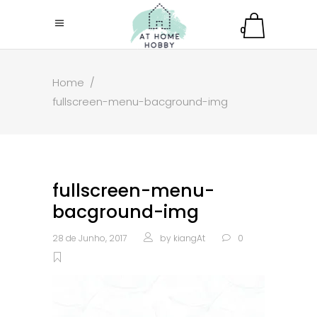
0
Home
/
fullscreen-menu-bacground-img
fullscreen-menu-
bacground-img
28 de Junho, 2017
by
kiangAt
0