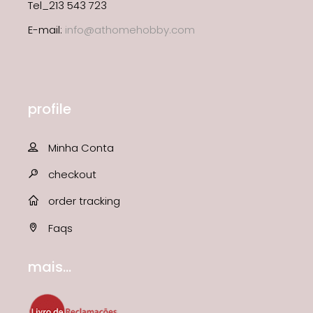
Tel_213 543 723
E-mail:
info@athomehobby.com
profile
Minha Conta
checkout
order tracking
Faqs
mais...