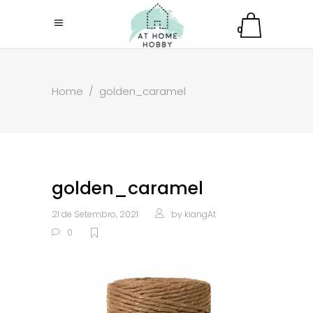
0
Home
/
golden_caramel
golden_caramel
21 de Setembro, 2021
by
kiangAt
0