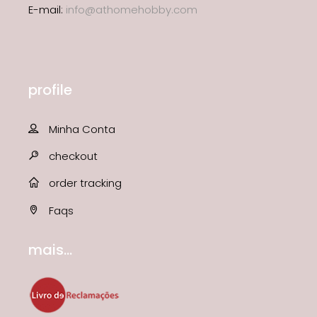
E-mail:
info@athomehobby.com
profile
Minha Conta
checkout
order tracking
Faqs
mais...