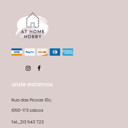
onde estamos
Rua das Picoas 10c,
1050-173 Lisboa
Tel_213 543 723