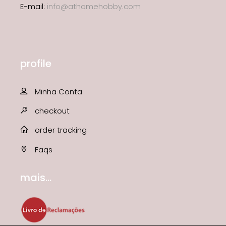
E-mail:
info@athomehobby.com
profile
Minha Conta
checkout
order tracking
Faqs
mais...