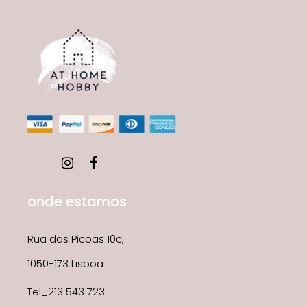
onde estamos
Rua das Picoas 10c,
1050-173 Lisboa
Tel_213 543 723