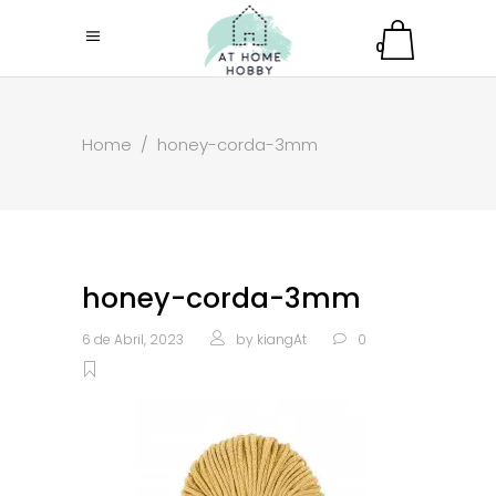
0
Home
/
honey-corda-3mm
honey-corda-3mm
6 de Abril, 2023
by
kiangAt
0