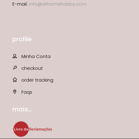
E-mail:
info@athomehobby.com
profile
Minha Conta
checkout
order tracking
Faqs
mais...