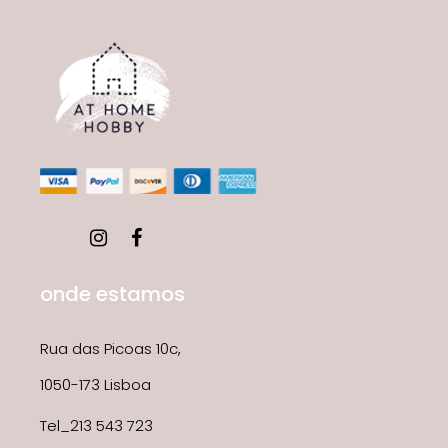
onde estamos
Rua das Picoas 10c,
1050-173 Lisboa
Tel_213 543 723