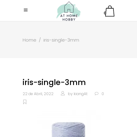
0
Home
/
iris-single-3mm
iris-single-3mm
22 de Abril, 2022
by
kiangAt
0