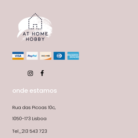
onde estamos
Rua das Picoas 10c,
1050-173 Lisboa
Tel_213 543 723