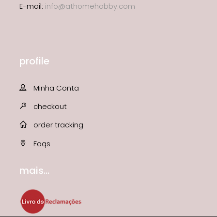
E-mail:
info@athomehobby.com
profile
Minha Conta
checkout
order tracking
Faqs
mais...