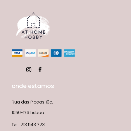
onde estamos
Rua das Picoas 10c,
1050-173 Lisboa
Tel_213 543 723