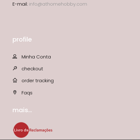
E-mail:
info@athomehobby.com
profile
Minha Conta
checkout
order tracking
Faqs
mais...