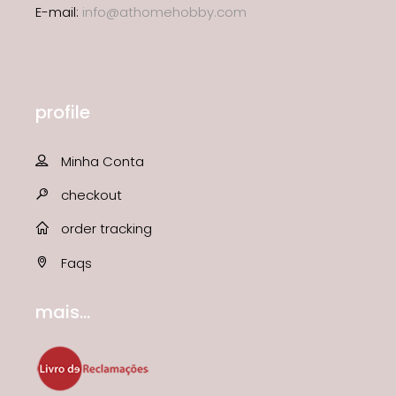
E-mail:
info@athomehobby.com
profile
Minha Conta
checkout
order tracking
Faqs
mais...