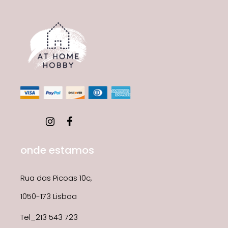
onde estamos
Rua das Picoas 10c,
1050-173 Lisboa
Tel_213 543 723