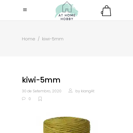
0
Home
/
kiwi-5mm
kiwi-5mm
30 de Setembro, 2020
by
kiangAt
0