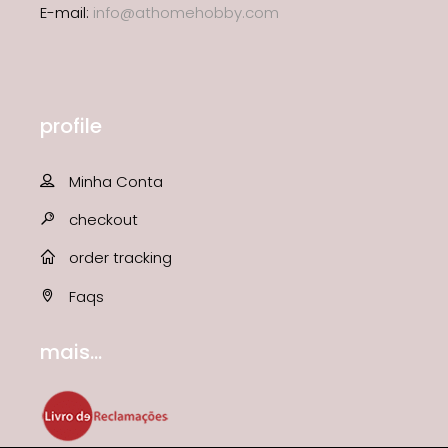
E-mail:
info@athomehobby.com
profile
Minha Conta
checkout
order tracking
Faqs
mais...