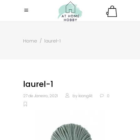
0
Home
/
laurel-1
laurel-1
27 de Janeiro, 2021
by
kiangAt
0