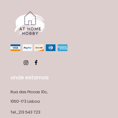
onde estamos
Rua das Picoas 10c,
1050-173 Lisboa
Tel_213 543 723