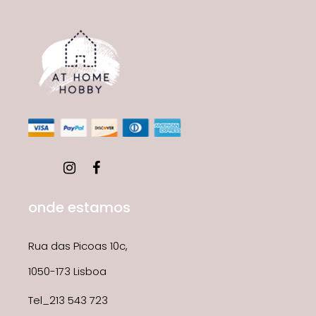
onde estamos
Rua das Picoas 10c,
1050-173 Lisboa
Tel_213 543 723