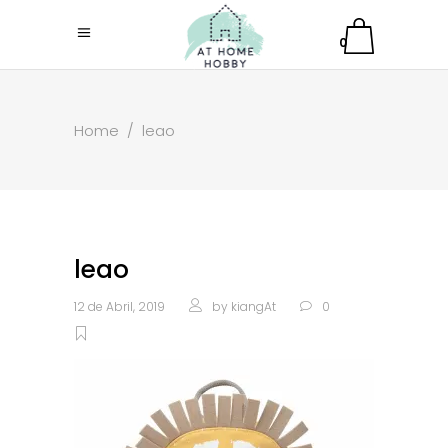
0
Home
/
leao
leao
12 de Abril, 2019
by
kiangAt
0