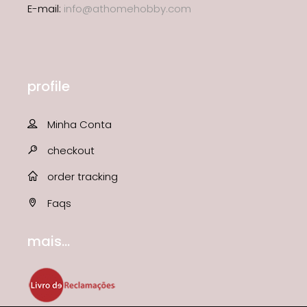
E-mail:
info@athomehobby.com
profile
Minha Conta
checkout
order tracking
Faqs
mais...