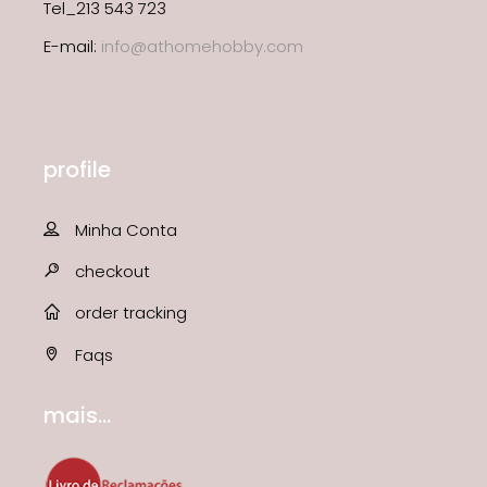
Tel_213 543 723
E-mail:
info@athomehobby.com
profile
Minha Conta
checkout
order tracking
Faqs
mais...