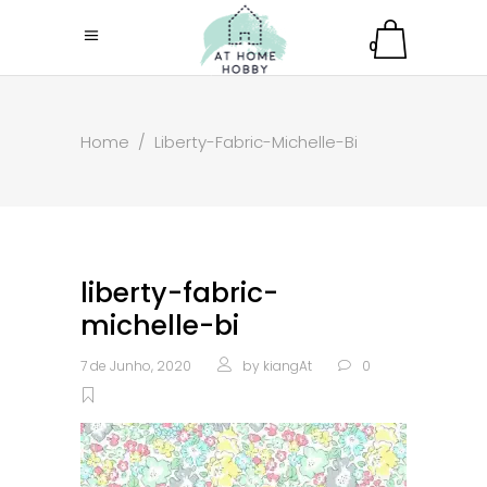
0
Home
/
Liberty-Fabric-Michelle-Bi
liberty-fabric-
michelle-bi
7 de Junho, 2020
by
kiangAt
0