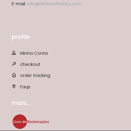
E-mail:
info@athomehobby.com
profile
Minha Conta
checkout
order tracking
Faqs
mais...