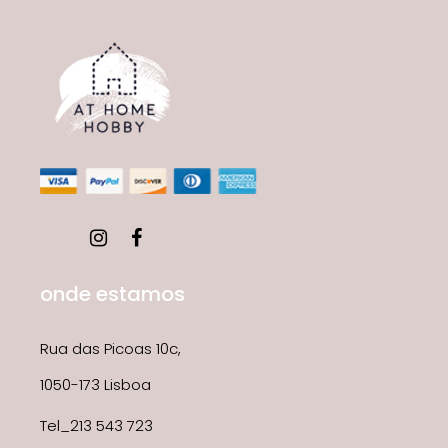
onde estamos
Rua das Picoas 10c,
1050-173 Lisboa
Tel_213 543 723