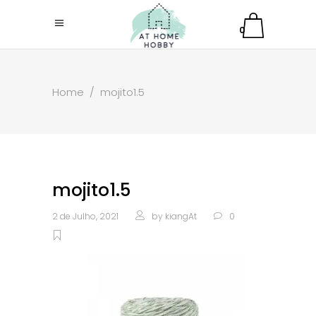
0
Home
/
mojito1.5
mojito1.5
2 de Julho, 2021
by
kiangAt
0