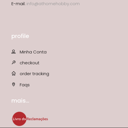
E-mail:
info@athomehobby.com
profile
Minha Conta
checkout
order tracking
Faqs
mais...