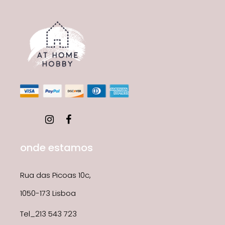
onde estamos
Rua das Picoas 10c,
1050-173 Lisboa
Tel_213 543 723