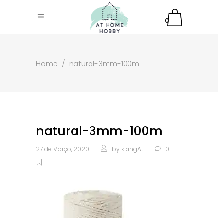
0
Home
/
natural-3mm-100m
natural-3mm-100m
27 de Março, 2020
by
kiangAt
0