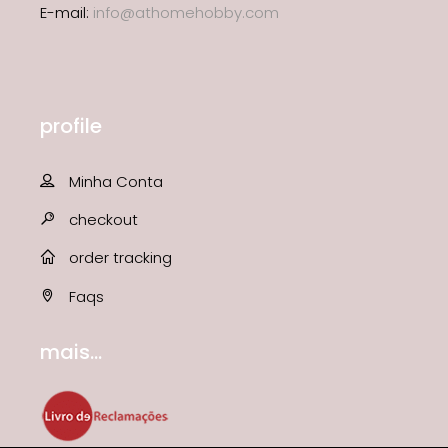
E-mail:
info@athomehobby.com
profile
Minha Conta
checkout
order tracking
Faqs
mais...