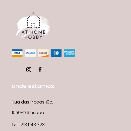
onde estamos
Rua das Picoas 10c,
1050-173 Lisboa
Tel_213 543 723