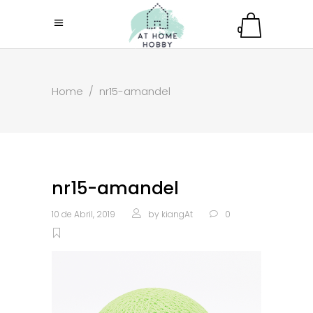
0
Home
/
nr15-amandel
nr15-amandel
10 de Abril, 2019
by
kiangAt
0