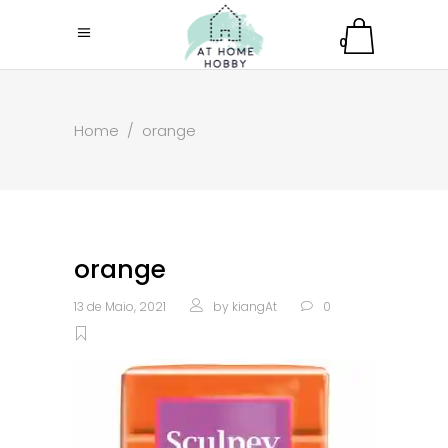
0
Home
/
orange
orange
13 de Maio, 2021
by
kiangAt
0