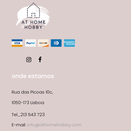
onde estamos
Rua das Picoas 10c,
1050-173 Lisboa
Tel_213 543 723
E-mail:
info@athomehobby.com