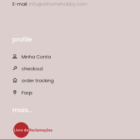
E-mail:
info@athomehobby.com
profile
Minha Conta
checkout
order tracking
Faqs
mais...