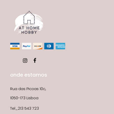
onde estamos
Rua das Picoas 10c,
1050-173 Lisboa
Tel_213 543 723