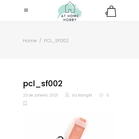
0
Home
/
PCL_SF002
pcl_sf002
23 de Janeiro, 2021
by
kiangAt
0