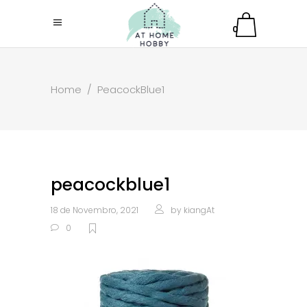
0
Home
/
PeacockBlue1
peacockblue1
18 de Novembro, 2021
by
kiangAt
0