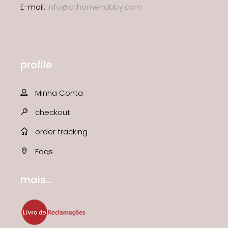
E-mail:
info@athomehobby.com
profile
Minha Conta
checkout
order tracking
Faqs
mais...