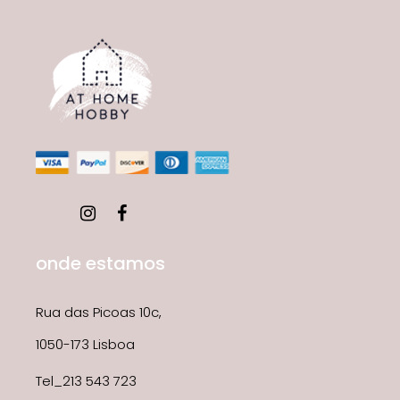
onde estamos
Rua das Picoas 10c,
1050-173 Lisboa
Tel_213 543 723