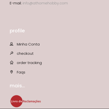
E-mail:
info@athomehobby.com
profile
Minha Conta
checkout
order tracking
Faqs
mais...