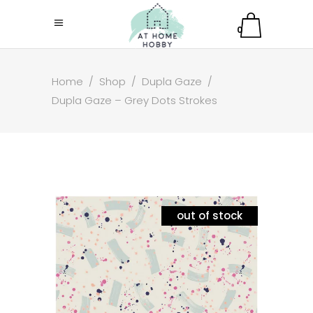
0
Home
/
Shop
/
Dupla Gaze
/
Dupla Gaze – Grey Dots Strokes
out of stock