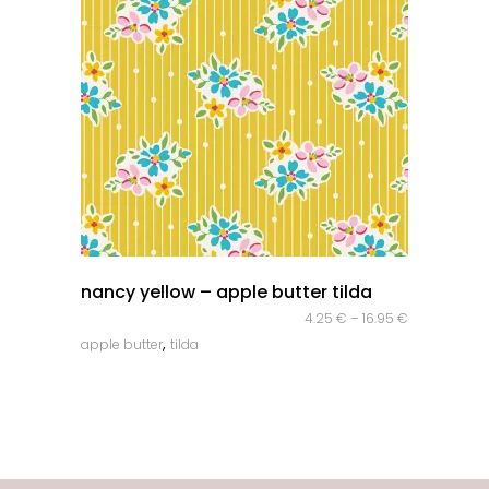
quick look
nancy yellow – apple butter tilda
4.25
€
–
16.95
€
,
apple butter
tilda