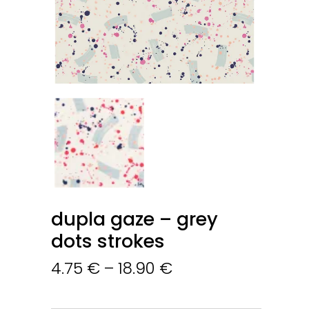
dupla gaze – grey
dots strokes
4.75
€
–
18.90
€