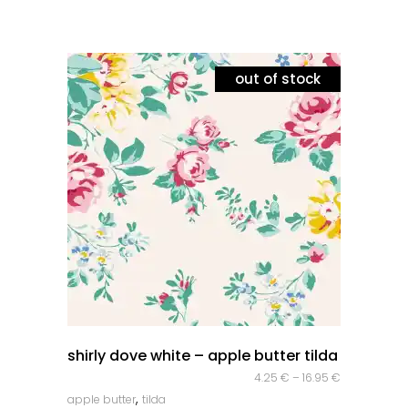
out of stock
quick look
shirly dove white – apple butter tilda
4.25
€
–
16.95
€
,
apple butter
tilda