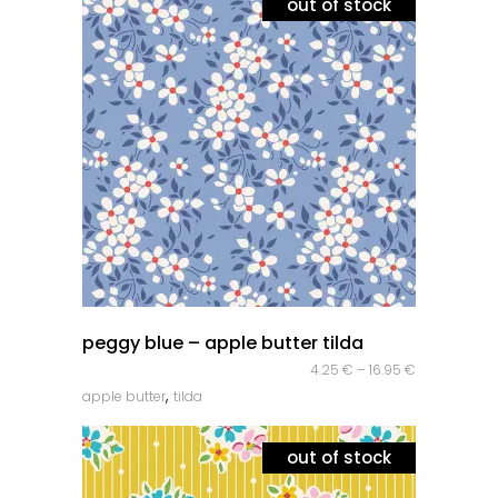
out of stock
quick look
peggy blue – apple butter tilda
4.25
€
–
16.95
€
,
apple butter
tilda
out of stock