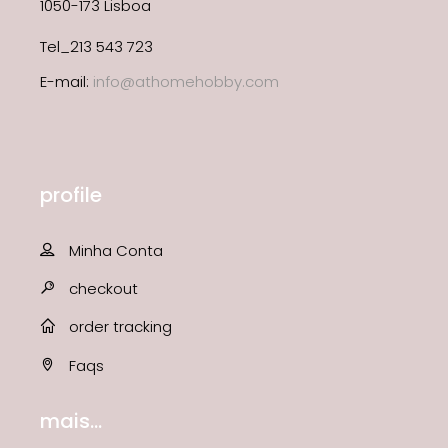
1050-173 Lisboa
Tel_213 543 723
E-mail:
info@athomehobby.com
profile
Minha Conta
checkout
order tracking
Faqs
mais...