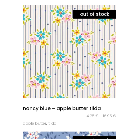
out of stock
quick look
nancy blue – apple butter tilda
4.25
€
–
16.95
€
,
apple butter
tilda