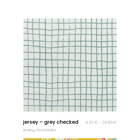
quick look
jersey – grey checked
5.20
€
–
20.80
€
,
jersey
novidades