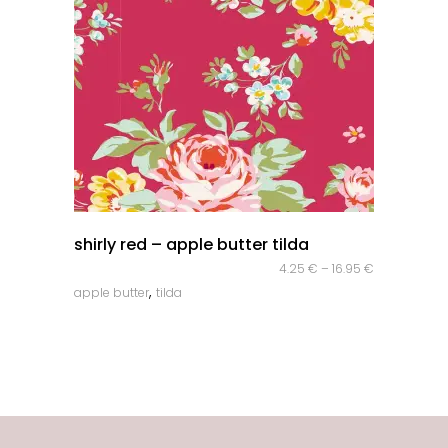
quick look
shirly red – apple butter tilda
4.25
€
–
16.95
€
,
apple butter
tilda