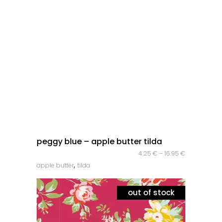
quick look
peggy blue – apple butter tilda
4.25
€
–
16.95
€
,
apple butter
tilda
out of stock