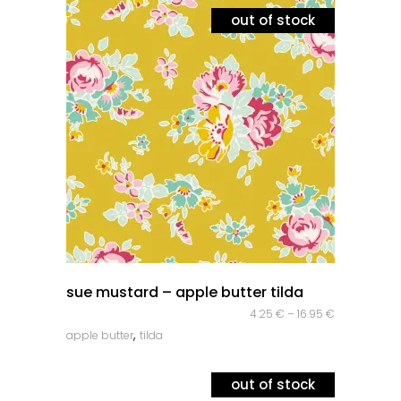
out of stock
quick look
sue mustard – apple butter tilda
4.25
€
–
16.95
€
,
apple butter
tilda
out of stock