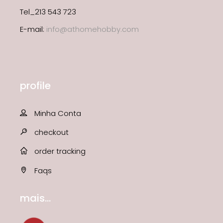
Tel_213 543 723
E-mail:
info@athomehobby.com
profile
Minha Conta
checkout
order tracking
Faqs
mais...