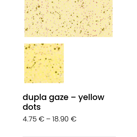
dupla gaze – yellow
dots
4.75
€
–
18.90
€