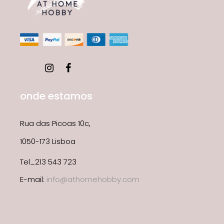
onde estamos
Rua das Picoas 10c,
1050-173 Lisboa
Tel_213 543 723
E-mail:
info@athomehobby.com