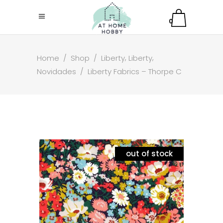
0
,
,
Home
/
Shop
/
Liberty
Liberty
Novidades
/
Liberty Fabrics – Thorpe C
out of stock