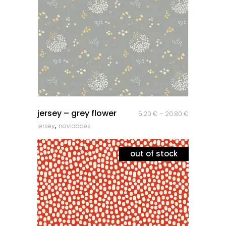
quick look
jersey – grey flower
5.20
€
–
20.80
€
,
jersey
novidades
out of stock