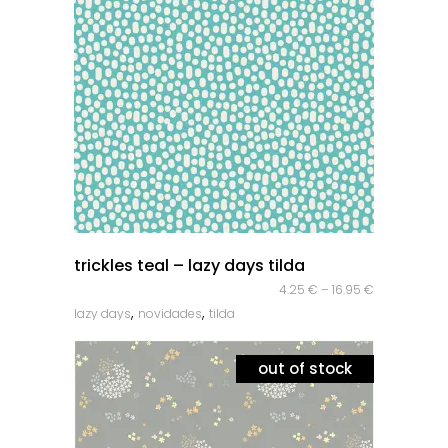
quick look
trickles teal – lazy days tilda
4.25
€
–
16.95
€
,
,
lazy days
novidades
tilda
out of stock