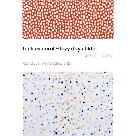
quick look
trickles coral – lazy days tilda
4.25
€
–
16.95
€
,
,
lazy days
novidades
tilda