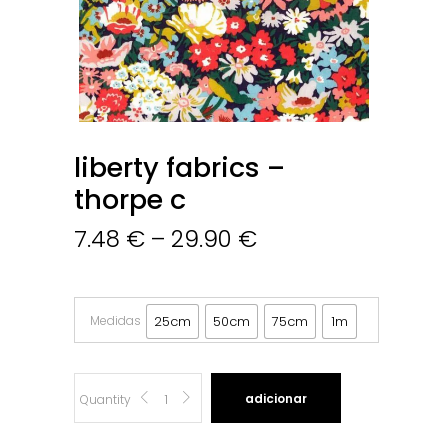
liberty fabrics –
thorpe c
7.48
€
–
29.90
€
Medidas
25cm
50cm
75cm
1m
Liberty
adicionar
Quantity
Fabrics