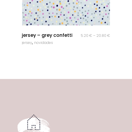
quick look
jersey – grey confetti
5.20
€
–
20.80
€
,
jersey
novidades