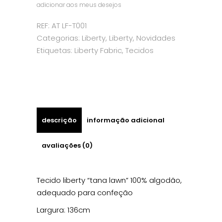
adicionar aos meus desejos
-
REF:
AT LF-T001
Categorias:
Liberty
,
Liberty
,
Novidades
Thorpe
Etiquetas:
Liberty Fabric
,
Tecidos
C
quantity
descrição
informação adicional
avaliações (0)
Tecido liberty “tana lawn” 100% algodão,
adequado para confeção
Largura: 136cm