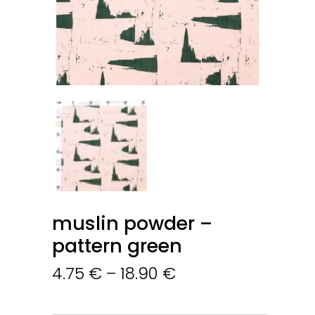
muslin powder –
pattern green
4.75
€
–
18.90
€