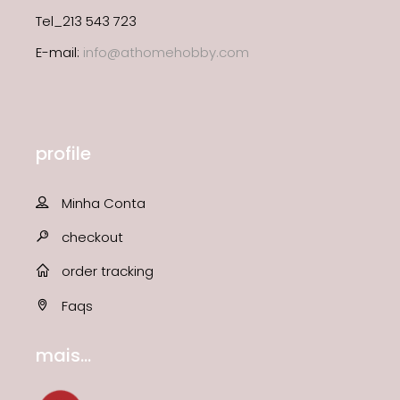
Tel_213 543 723
E-mail:
info@athomehobby.com
profile
Minha Conta
checkout
order tracking
Faqs
mais...