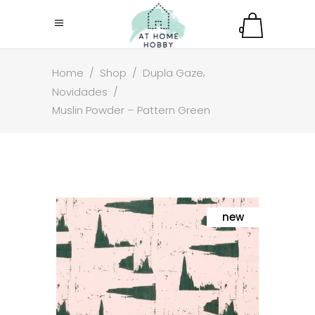
0
,
Home
/
Shop
/
Dupla Gaze
Novidades
/
Muslin Powder – Pattern Green
new