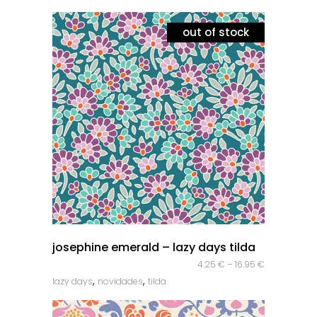
out of stock
quick look
josephine emerald – lazy days tilda
4.25
€
–
16.95
€
,
,
lazy days
novidades
tilda