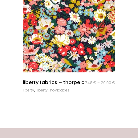
quick look
liberty fabrics – thorpe c
7.48
€
–
29.90
€
,
,
liberty
liberty
novidades