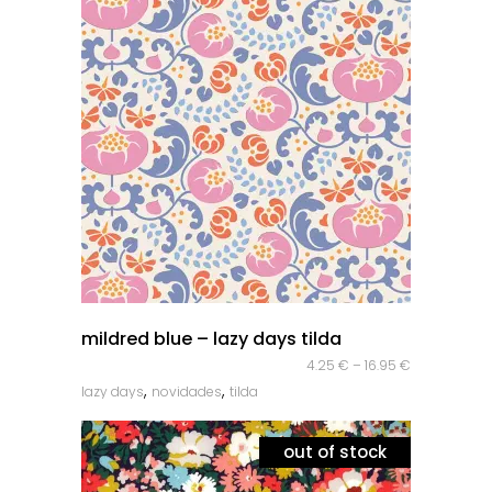
quick look
mildred blue – lazy days tilda
4.25
€
–
16.95
€
,
,
lazy days
novidades
tilda
out of stock