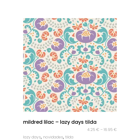
quick look
mildred lilac – lazy days tilda
4.25
€
–
16.95
€
,
,
lazy days
novidades
tilda