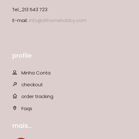
Tel_213 543 723
E-mail:
info@athomehobby.com
profile
Minha Conta
checkout
order tracking
Faqs
mais...