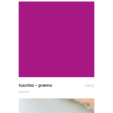
quick look
fuschia – premo
3.95
€
premo