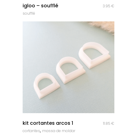
igloo – soufflé
3.95
€
soufflé
quick look
kit cortantes arcos 1
11.85
€
,
cortantes
massa de moldar