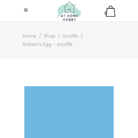
0
Home
/
Shop
/
Soufflé
/
Robbin’s Egg – soufflé