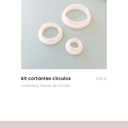
quick look
kit cortantes círculos
11.85
€
,
cortantes
massa de moldar