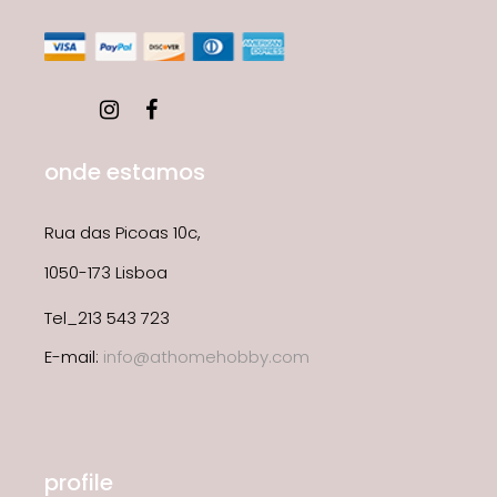
onde estamos
Rua das Picoas 10c,
1050-173 Lisboa
Tel_213 543 723
E-mail:
info@athomehobby.com
profile