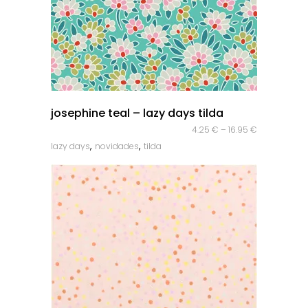
quick look
josephine teal – lazy days tilda
4.25
€
–
16.95
€
,
,
lazy days
novidades
tilda