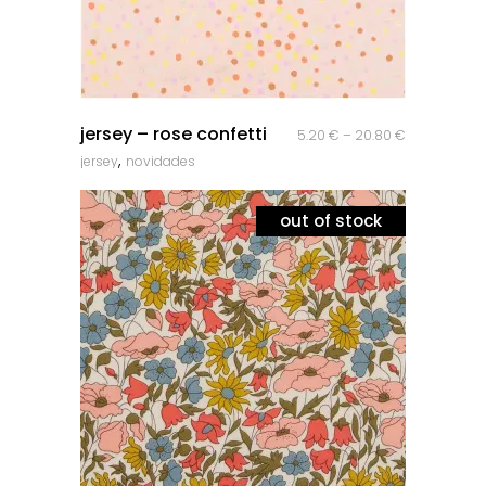
quick look
jersey – rose confetti
5.20
€
–
20.80
€
,
jersey
novidades
out of stock