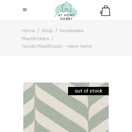
0
,
Home
/
Shop
/
Novidades
Plastificados
/
Tecido Plastificado – Henri Verte
out of stock