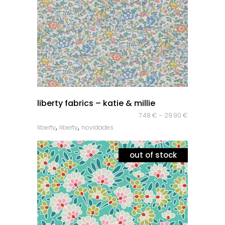
quick look
liberty fabrics – katie & millie
7.48
€
–
29.90
€
,
,
liberty
liberty
novidades
out of stock