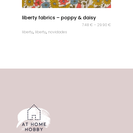
quick look
liberty fabrics – poppy & daisy
7.48
€
–
29.90
€
,
,
liberty
liberty
novidades