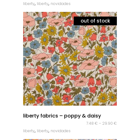
,
,
liberty
liberty
novidades
out of stock
quick look
liberty fabrics – poppy & daisy
7.48
€
–
29.90
€
,
,
liberty
liberty
novidades