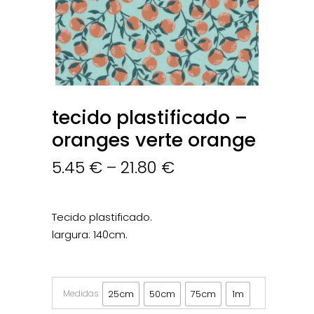
tecido plastificado –
oranges verte orange
5.45
€
–
21.80
€
Tecido plastificado.
largura: 140cm.
Medidas
25cm
50cm
75cm
1m