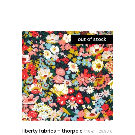
out of stock
quick look
liberty fabrics – thorpe c
7.48
€
–
29.90
€