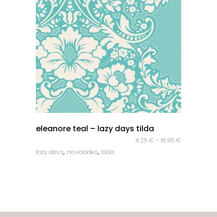
quick look
eleanore teal – lazy days tilda
4.25
€
–
16.95
€
,
,
lazy days
novidades
tilda