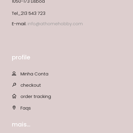
1050-173 Lisboa
Tel_213 543 723
E-mail:
info@athomehobby.com
profile
Minha Conta
checkout
order tracking
Faqs
mais...