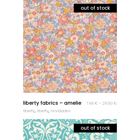
out of stock
quick look
liberty fabrics – amelie
7.48
€
–
29.90
€
,
,
liberty
liberty
novidades
out of stock