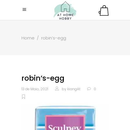
0
Home
/
robin’s-egg
robin’s-egg
13 de Maio, 2021
by
kiangAt
0