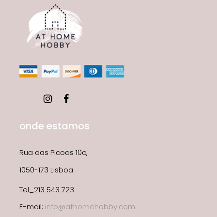
onde estamos
Rua das Picoas 10c,
1050-173 Lisboa
Tel_213 543 723
E-mail:
info@athomehobby.com