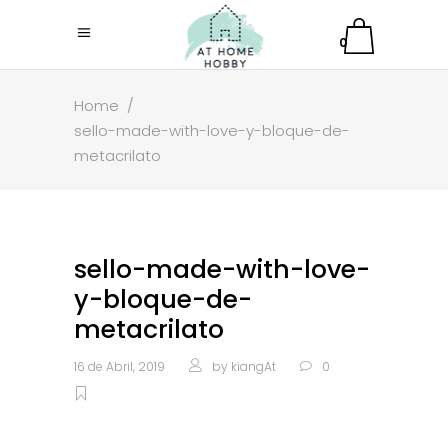
0
Home
/
sello-made-with-love-y-bloque-de-
metacrilato
sello-made-with-love-
y-bloque-de-
metacrilato
16 de Abril, 2019
by
kiangAt
0