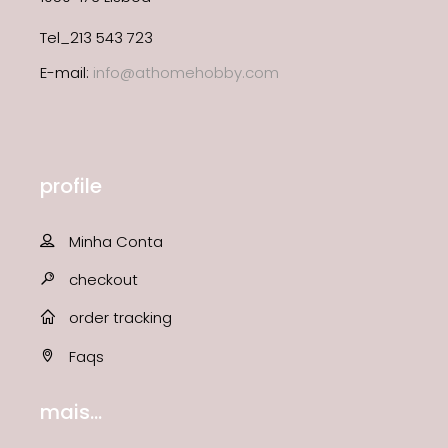
Tel_213 543 723
E-mail:
info@athomehobby.com
profile
Minha Conta
checkout
order tracking
Faqs
mais...