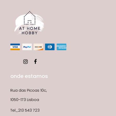
onde estamos
Rua das Picoas 10c,
1050-173 Lisboa
Tel_213 543 723