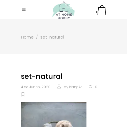
0
Home
/
set-natural
set-natural
4 de Junho, 2020
by
kiangAt
0