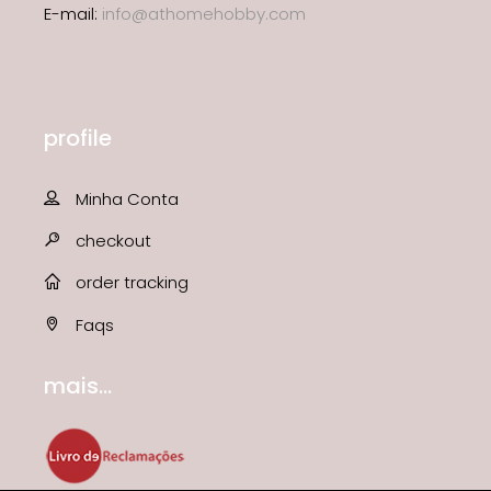
E-mail:
info@athomehobby.com
profile
Minha Conta
checkout
order tracking
Faqs
mais...