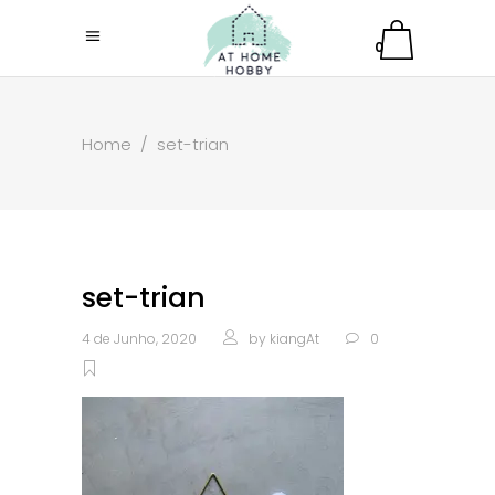
0
Home
/
set-trian
set-trian
4 de Junho, 2020
by
kiangAt
0