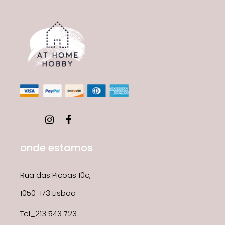
onde estamos
Rua das Picoas 10c,
1050-173 Lisboa
Tel_213 543 723