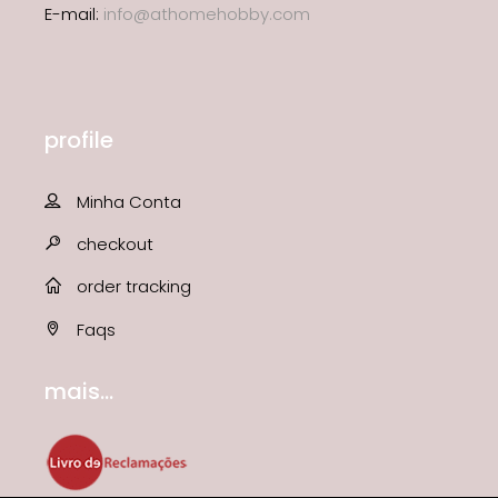
E-mail:
info@athomehobby.com
profile
Minha Conta
checkout
order tracking
Faqs
mais...