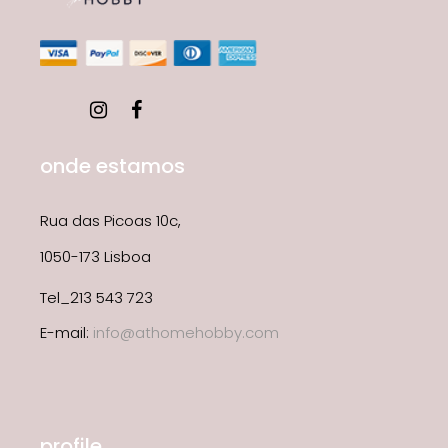
onde estamos
Rua das Picoas 10c,
1050-173 Lisboa
Tel_213 543 723
E-mail:
info@athomehobby.com
profile