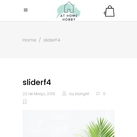
0
Home
/
sliderF4
sliderf4
22 de Março, 2019
by
kiangAt
0