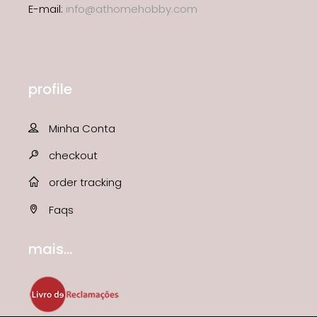
E-mail:
info@athomehobby.com
profile
Minha Conta
checkout
order tracking
Faqs
mais...