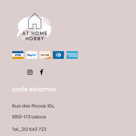
onde estamos
Rua das Picoas 10c,
1050-173 Lisboa
Tel_213 543 723