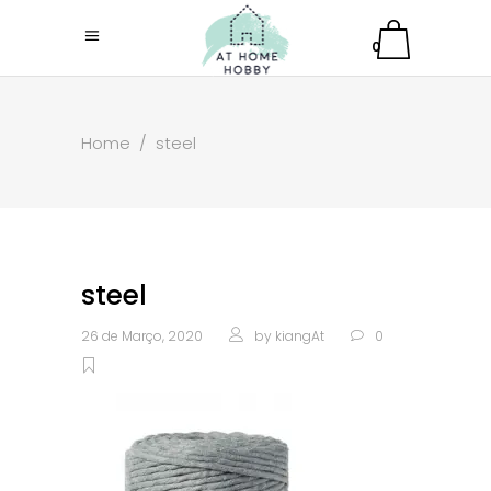
0
Home
/
steel
steel
26 de Março, 2020
by
kiangAt
0