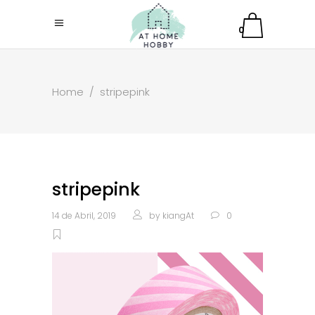
0
Home
/
stripepink
stripepink
14 de Abril, 2019
by
kiangAt
0