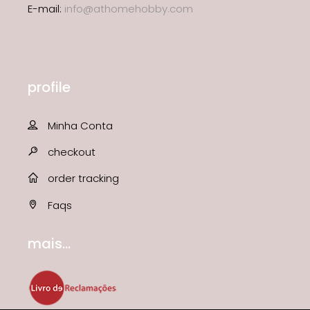
E-mail:
info@athomehobby.com
profile
Minha Conta
checkout
order tracking
Faqs
mais...