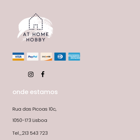
onde estamos
Rua das Picoas 10c,
1050-173 Lisboa
Tel_213 543 723