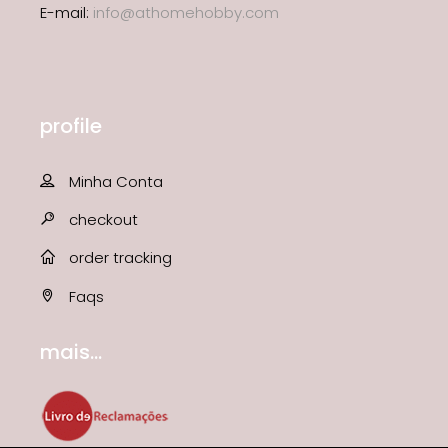
E-mail:
info@athomehobby.com
profile
Minha Conta
checkout
order tracking
Faqs
mais...