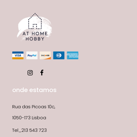
onde estamos
Rua das Picoas 10c,
1050-173 Lisboa
Tel_213 543 723