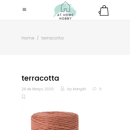
0
Home
/
terracotta
terracotta
26 de Março, 2020
by
kiangAt
0