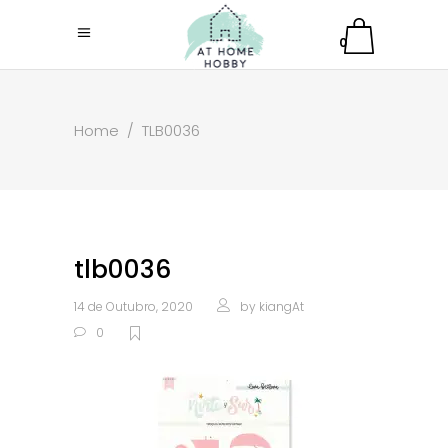
0
Home
/
TLB0036
tlb0036
14 de Outubro, 2020
by
kiangAt
0