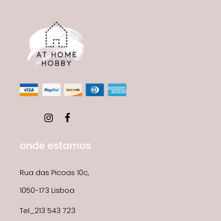
onde estamos
Rua das Picoas 10c,
1050-173 Lisboa
Tel_213 543 723