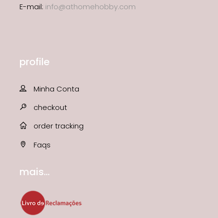
E-mail:
info@athomehobby.com
profile
Minha Conta
checkout
order tracking
Faqs
mais...