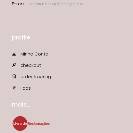
E-mail:
info@athomehobby.com
profile
Minha Conta
checkout
order tracking
Faqs
mais...