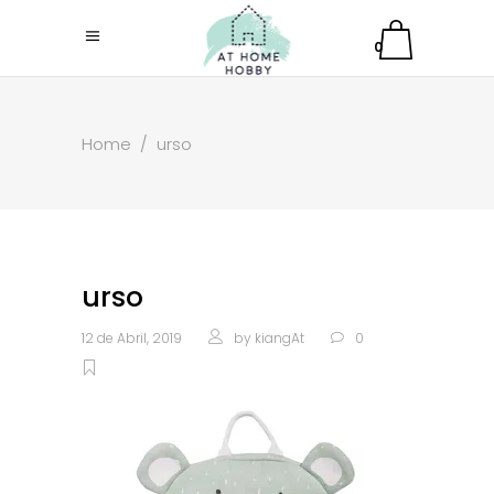
0
Home
/
urso
urso
12 de Abril, 2019
by
kiangAt
0