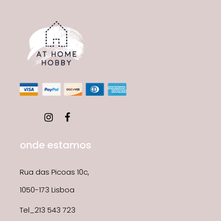
onde estamos
Rua das Picoas 10c,
1050-173 Lisboa
Tel_213 543 723