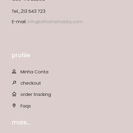
Tel_213 543 723
E-mail:
info@athomehobby.com
profile
Minha Conta
checkout
order tracking
Faqs
mais...