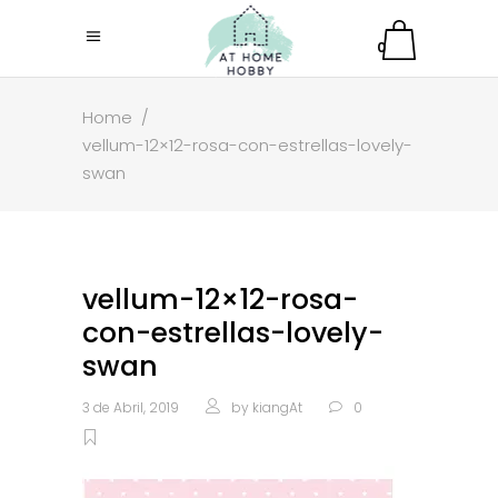
0
Home
/
vellum-12×12-rosa-con-estrellas-lovely-
swan
vellum-12×12-rosa-
con-estrellas-lovely-
swan
3 de Abril, 2019
by
kiangAt
0