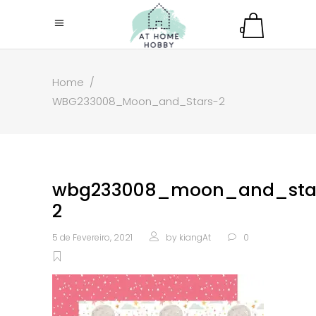
0
Home
/
WBG233008_Moon_and_Stars-2
wbg233008_moon_and_sta
2
5 de Fevereiro, 2021
by
kiangAt
0