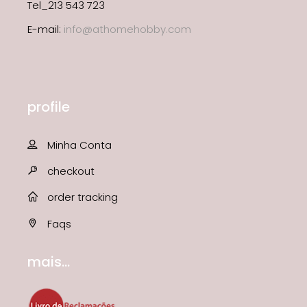
Tel_213 543 723
E-mail:
info@athomehobby.com
profile
Minha Conta
checkout
order tracking
Faqs
mais...