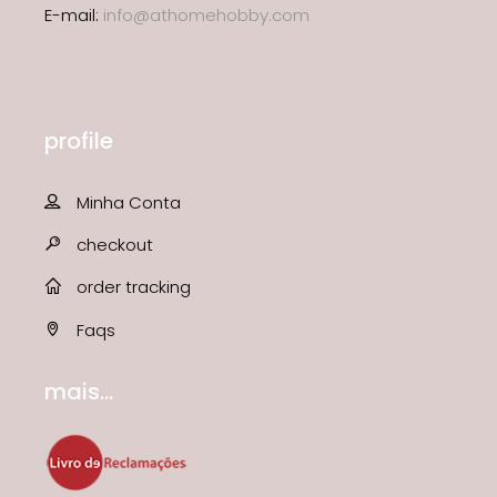
E-mail:
info@athomehobby.com
profile
Minha Conta
checkout
order tracking
Faqs
mais...