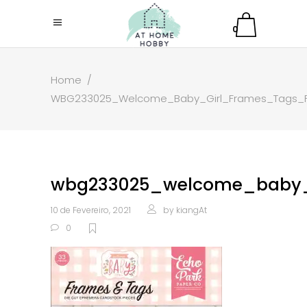
0
Home
/
WBG233025_Welcome_Baby_Girl_Frames_Tags_
wbg233025_welcome_baby_g
10 de Fevereiro, 2021
by
kiangAt
0