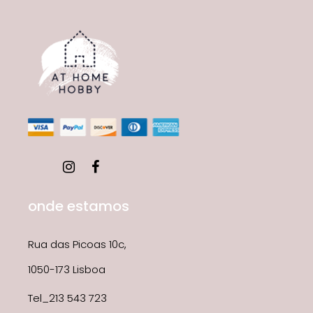
onde estamos
Rua das Picoas 10c,
1050-173 Lisboa
Tel_213 543 723