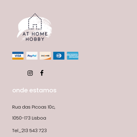
onde estamos
Rua das Picoas 10c,
1050-173 Lisboa
Tel_213 543 723