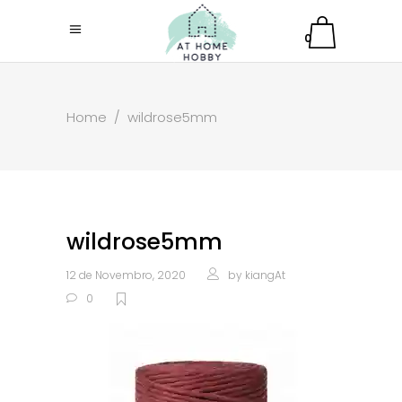
0
Home
/
wildrose5mm
wildrose5mm
12 de Novembro, 2020
by
kiangAt
0