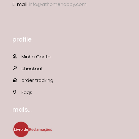
E-mail:
info@athomehobby.com
profile
Minha Conta
checkout
order tracking
Faqs
mais...