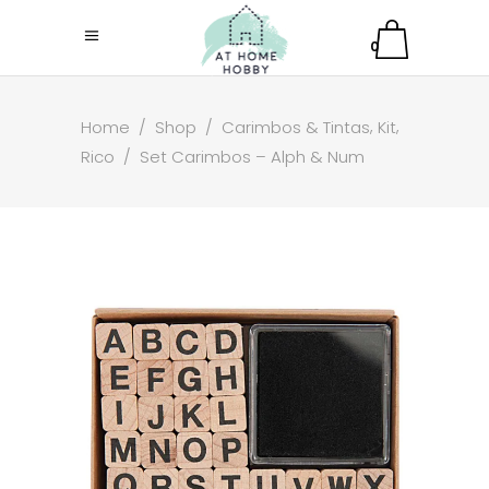
0
,
,
Home
/
Shop
/
Carimbos & Tintas
Kit
Rico
/
Set Carimbos – Alph & Num