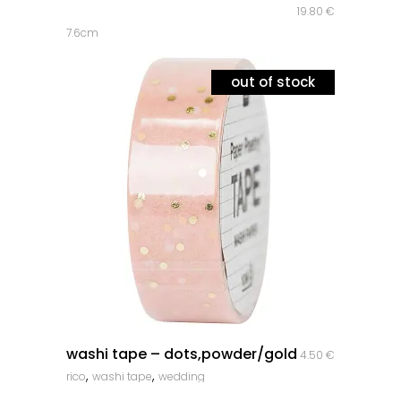
19.80
€
7.6cm
out of stock
quick look
washi tape – dots,powder/gold
4.50
€
,
,
rico
washi tape
wedding