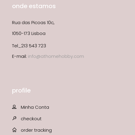
onde estamos
Rua das Picoas 10c,
1050-173 Lisboa
Tel_213 543 723
E-mail:
info@athomehobby.com
profile
Minha Conta
checkout
order tracking