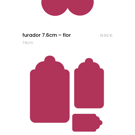
quick look
furador 7.6cm – flor
19.80
€
7.6cm