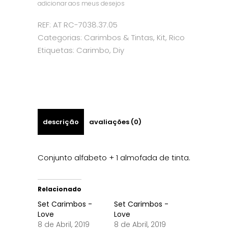
adicionar aos meus desejos
-
REF:
AT RC-7038.37.05
Categorias:
Carimbos & Tintas
,
Kit
,
Rico
Alph
Etiquetas:
Carimbo
,
Diy
&
Num
descrição
avaliações (0)
quantity
Conjunto alfabeto + 1 almofada de tinta.
Relacionado
Set Carimbos -
Set Carimbos -
Love
Love
8 de Abril, 2019
8 de Abril, 2019