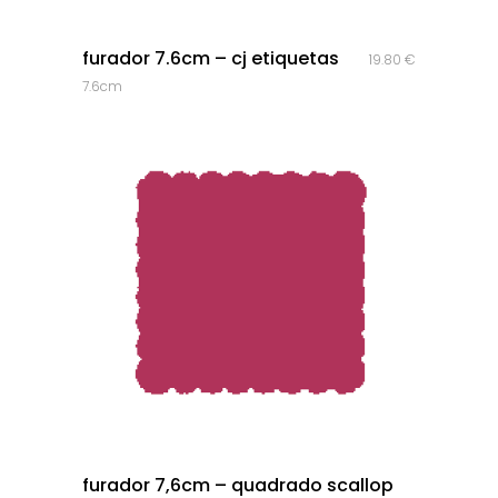
quick look
furador 7.6cm – cj etiquetas
19.80
€
7.6cm
quick look
furador 7,6cm – quadrado scallop