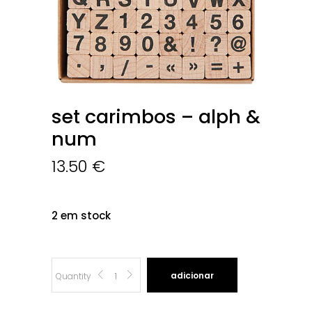
set carimbos – alph &
num
13.50
€
2 em stock
Set
adicionar
Quantity
Carimbos