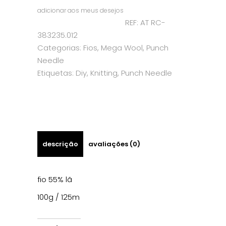
adicionar aos meus desejos
REF:
AT RC-
383235.012
Categorias:
Fios
,
Mega Wool
,
Punch
Needle
Etiquetas:
Diy
,
Knitting
,
Punch Needle
descrição
avaliações (0)
fio 55% lã
100g / 125m