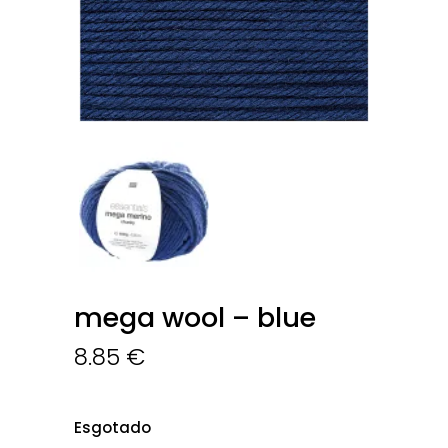
mega wool – blue
8.85
€
Esgotado