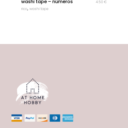
washi tape – números
4.50
€
,
rico
washi tape