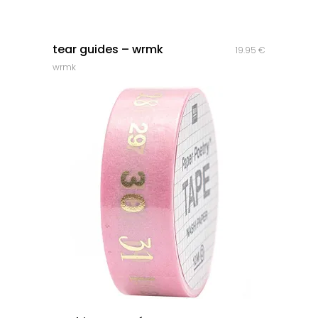
quick look
tear guides – wrmk
19.95
€
wrmk
quick look