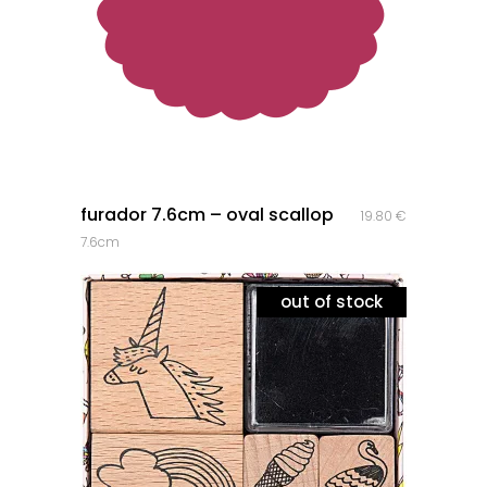
quick look
furador 7.6cm – oval scallop
19.80
€
7.6cm
out of stock