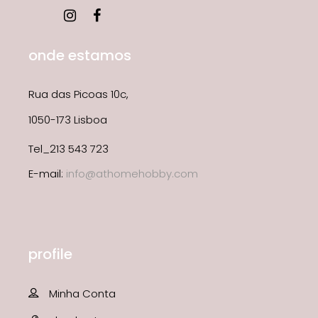
onde estamos
Rua das Picoas 10c,
1050-173 Lisboa
Tel_213 543 723
E-mail:
info@athomehobby.com
profile
Minha Conta