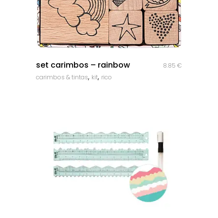
quick look
set carimbos – rainbow
8.85
€
,
,
carimbos & tintas
kit
rico